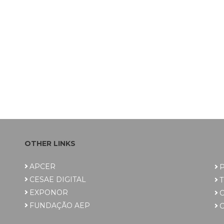
OTHER LINKS
APCER
P
CESAE DIGITAL
EXPONOR
FUNDAÇÃO AEP
C