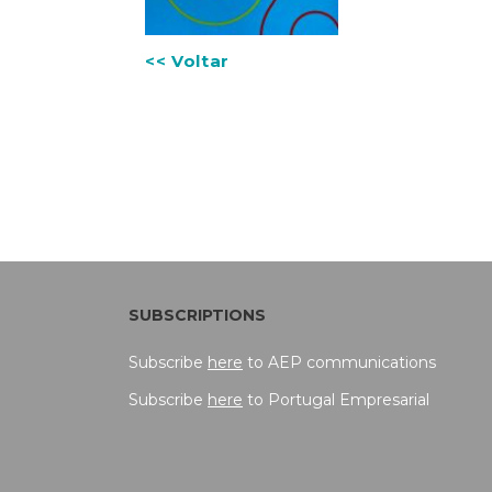
<< Voltar
SUBSCRIPTIONS
Subscribe
here
to AEP communications
Subscribe
here
to Portugal Empresarial