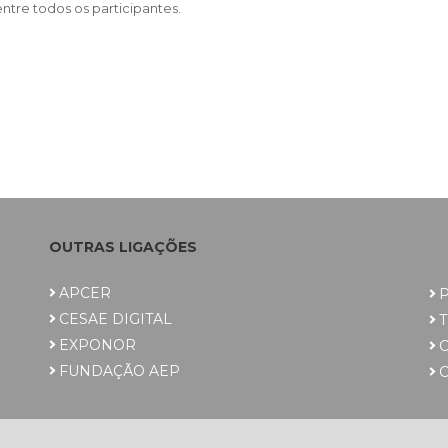
entre todos os participantes.
OUTRAS LIGAÇÕES
APCER
P
CESAE DIGITAL
EXPONOR
FUNDAÇÃO AEP
C