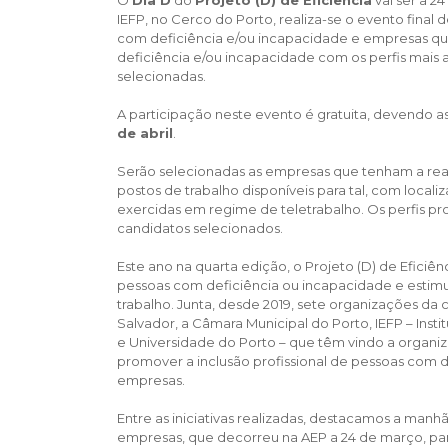
IEFP, no Cerco do Porto, realiza-se o evento final
com deficiência e/ou incapacidade e empresas qu
deficiência e/ou incapacidade com os perfis mais 
selecionadas.
A participação neste evento é gratuita, devendo a
de abril
.
Serão selecionadas as empresas que tenham a real 
postos de trabalho disponíveis para tal, com local
exercidas em regime de teletrabalho. Os perfis pr
candidatos selecionados.
Este ano na quarta edição, o Projeto (D) de Efici
pessoas com deficiência ou incapacidade e estimu
trabalho. Junta, desde 2019, sete organizações da 
Salvador, a Câmara Municipal do Porto, IEFP – Inst
e Universidade do Porto – que têm vindo a organiz
promover a inclusão profissional de pessoas com 
empresas.
Entre as iniciativas realizadas, destacamos a manh
empresas, que decorreu na AEP a 24 de março, para s