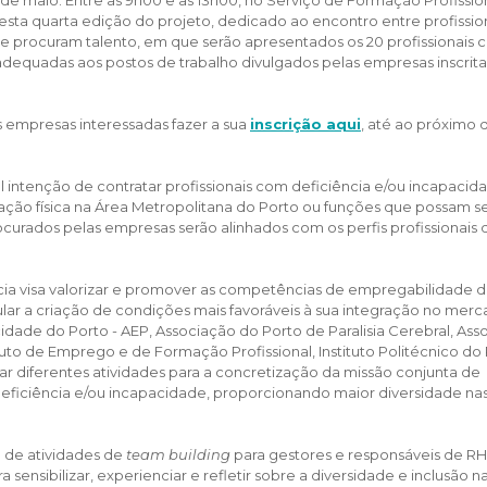
 desta quarta edição do projeto, dedicado ao encontro entre profissio
e procuram talento, em que serão apresentados os 20 profissionais
adequadas aos postos de trabalho divulgados pelas empresas inscrita
s empresas interessadas fazer a sua
inscrição aqui
, até ao próximo 
intenção de contratar profissionais com deficiência e/ou incapacid
ização física na Área Metropolitana do Porto ou funções que possam s
ocurados pelas empresas serão alinhados com os perfis profissionais 
ência visa valorizar e promover as competências de empregabilidade d
lar a criação de condições mais favoráveis à sua integração no mer
cidade do Porto - AEP, Associação do Porto de Paralisia Cerebral, As
ituto de Emprego e de Formação Profissional, Instituto Politécnico do
ar diferentes atividades para a concretização da missão conjunta de
deficiência e/ou incapacidade, proporcionando maior diversidade na
ã de atividades de
team building
para gestores e responsáveis de RH
ensibilizar, experienciar e refletir sobre a diversidade e inclusão n