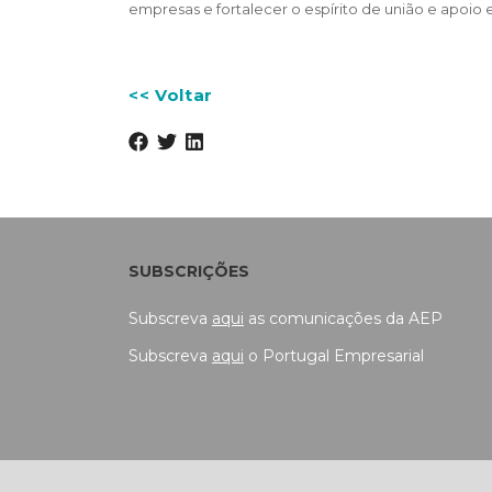
empresas e fortalecer o espírito de união e apoio 
<< Voltar
SUBSCRIÇÕES
Subscreva
aqui
as comunicações da AEP
Subscreva
aqui
o Portugal Empresarial