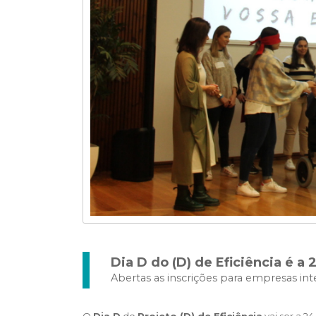
Dia D do (D) de Eficiência é a
Abertas as inscrições para empresas in
O
Dia D
do
Projeto (D) de Eficiência
vai ser a 2