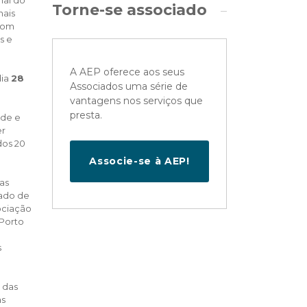
Torne-se associado
nais
 com
s e
A AEP oferece aos seus
dia
28
Associados uma série de
vantagens nos serviços que
presta.
ade e
er
dos 20
Associe-se à AEP!
as
cado de
sociação
 Porto
s
 das
as