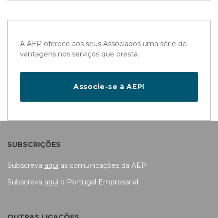
A AEP oferece aos seus Associados uma série de
vantagens nos serviços que presta.
Associe-se à AEP!
SUBSCRIÇÕES
Subscreva
aqui
as comunicações da AEP
Subscreva
aqui
o Portugal Empresarial
OUTRAS LIGAÇÕES