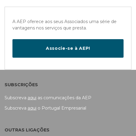
A AEP oferece aos seus Associados uma série de
vantagens nos serviços que presta.
Associe-se à AEP!
SUBSCRIÇÕES
Subscreva
aqui
as comunicações da AEP
Subscreva
aqui
o Portugal Empresarial
OUTRAS LIGAÇÕES