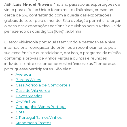
AEP,
Luís Miguel Ribeiro
, “no ano passado as exportações de
vinho para o Reino Unido foram muito dinâmicas, cresceram
cerca de 5%, contrastando com a queda das exportações
globais do setor para o mundo. Esta evolução permitiu reforçar
o peso das exportações nacionais de vinhos para o Reino Unido,
perfazendo os dois dígitos (10%)”, sublinha.
O setor vitivinícola português tem vindo a destacar-se a nível
internacional, conquistando prémios e reconhecimento pela
sua excelência e autenticidade, por isso, o programa da missão
contempla provas de vinhos, visitas a quintas e reuniões
individuais entre os compradores britânicos e as 21 empresas
portuguesas participantes. São elas:
Aveleda
Barcos Wines
Casa Agrícola de Compostela
Casa de Vila Verde
Caves Messias
DFJ Vinhos
Geographic Wines Portugal
Gota
J. Portugal Ramos Vinhos
Kranemann Estates