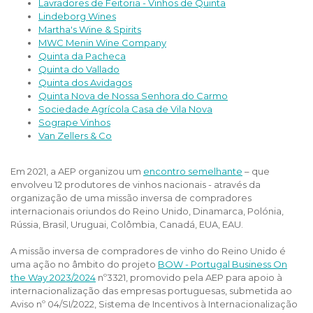
Lavradores de Feitoria - Vinhos de Quinta
Lindeborg Wines
Martha's Wine & Spirits
MWC Menin Wine Company
Quinta da Pacheca
Quinta do Vallado
Quinta dos Avidagos
Quinta Nova de Nossa Senhora do Carmo
Sociedade Agrícola Casa de Vila Nova
Sogrape Vinhos
Van Zellers & Co
Em 2021, a AEP organizou um
encontro semelhante
– que
envolveu 12 produtores de vinhos nacionais - através da
organização de uma missão inversa de compradores
internacionais oriundos do Reino Unido, Dinamarca, Polónia,
Rússia, Brasil, Uruguai, Colômbia, Canadá, EUA, EAU.
A missão inversa de compradores de vinho do Reino Unido é
uma ação no âmbito do projeto
BOW - Portugal Business On
the Way 2023/2024
nº3321, promovido pela AEP para apoio à
internacionalização das empresas portuguesas, submetida ao
Aviso nº 04/SI/2022, Sistema de Incentivos à Internacionalização