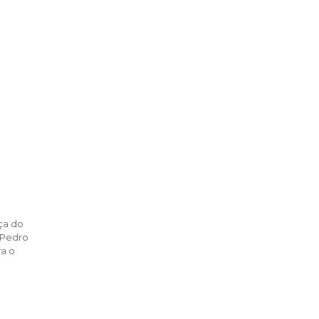
ça do
 Pedro
ra o