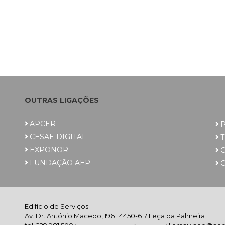
OUTRAS LIGAÇÕES
APCER
P
CESAE DIGITAL
EXPONOR
FUNDAÇÃO AEP
C
Edifício de Serviços
Av. Dr. António Macedo, 196 | 4450-617 Leça da Palmeira