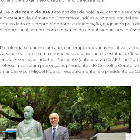
al. De
3 de maio de 1849
até aos dias de hoje, a AEP tornou-se a ma
om o estatuto de Câmara de Comércio e Indústria, sempre em defesa
empre ao lado dos empreendedores e da inovação, pugnando pela de
 empresarial, sempre com o objetivo de contribuir para uma próspe
rolonga-se durante um ano, contemplando várias iniciativas, a real
iversário realizou-se uma cerimónia evocativa junto à estátua de José
então Associação Industrial Portuense (antecessora da AEP), no Port
ofessor marcaram presença os presidentes do Conselho Geral e do
rnandes e Luís Miguel Ribeiro, respetivamente) e o presidente da C