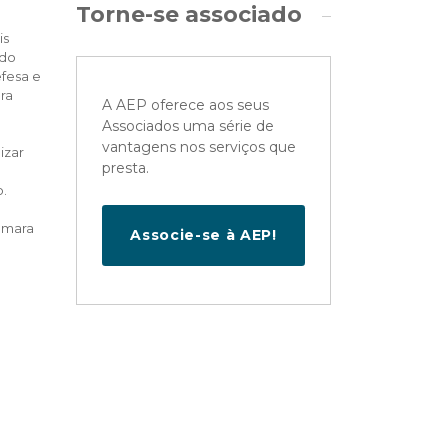
Torne-se associado
is
 do
fesa e
ra
A AEP oferece aos seus
Associados uma série de
vantagens nos serviços que
izar
presta.
o.
âmara
Associe-se à AEP!