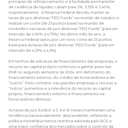
principais de refinanciamento e à facilidade permanente
de cedência de liquidez caíram para 3%, 3,15% e 3,40%,
respetivamente. A Reserva Federal decidiu manter as
taxas de juro diretoras “FED Funds” na reunião de outubro e
realizar um corte (de 25 pontos base) na reunião de
novembro nas taxas de juro diretoras “FED Funds” (para um
intervalo de 4,50% a 4,75%). No último mês do ano, a
Reserva Federal optou por um novo corte de 25 pontos
base para as taxas de juro diretoras “FED Funds” (para um
intervalo de 4,25% a 4,5%).
Em termos de estrutura de financiamento das empresas, o
recurso ao capital próprio continuou a ganhar peso nas
PME no segundo semestre de 2024, em detrimento do
financiamento externo, do crédito de fornecedores e de
“outros”. Pelo contrário, nas grandes empresas o recurso a
“outros” aumentou e a relevância do recurso ao capital
próprio, financiamento externo e financiamento via
fornecedores diminuiu.
As taxas de juro Euribor a 3, 6 e 12 meses mantiveram uma
tendência transversalmente descendente, refletindo a
política monetária menos restritiva adotada pelo BCE e
uma maior confiança dos mercados sobre o controlo da