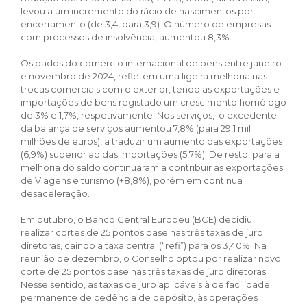
levou a um incremento do rácio de nascimentos por
encerramento (de 3,4, para 3,9). O número de empresas
com processos de insolvência, aumentou 8,3%.
Os dados do comércio internacional de bens entre janeiro
e novembro de 2024, refletem uma ligeira melhoria nas
trocas comerciais com o exterior, tendo as exportações e
importações de bens registado um crescimento homólogo
de 3% e 1,7%, respetivamente. Nos serviços, o excedente
da balança de serviços aumentou 7,8% (para 29,1 mil
milhões de euros), a traduzir um aumento das exportações
(6,9%) superior ao das importações (5,7%). De resto, para a
melhoria do saldo continuaram a contribuir as exportações
de Viagens e turismo (+8,8%), porém em continua
desaceleração.
Em outubro, o Banco Central Europeu (BCE) decidiu
realizar cortes de 25 pontos base nas três taxas de juro
diretoras, caindo a taxa central (“refi”) para os 3,40%. Na
reunião de dezembro, o Conselho optou por realizar novo
corte de 25 pontos base nas três taxas de juro diretoras.
Nesse sentido, as taxas de juro aplicáveis à de facilidade
permanente de cedência de depósito, às operações