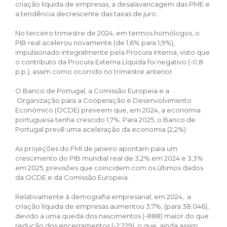
criação líquida de empresas, a desalavancagem das PME e
a tendência decrescente das taxas de juro.
No terceiro trimestre de 2024, em termos homólogos, o
PIB real acelerou novamente (de 1,6% para 1,9%),
impulsionado integralmente pela Procura Interna, visto que
o contributo da Procura Externa Líquida foi negativo (-0,8
p.p.), assim como ocorrido no trimestre anterior.
O Banco de Portugal, a Comissão Europeia e a
Organização para a Cooperação e Desenvolvimento
Económico (OCDE) preveem que, em 2024, a economia
portuguesa tenha crescido 1,7%. Para 2025, o Banco de
Portugal prevê uma aceleração da economia (2,2%).
As projeções do FMI de janeiro apontam para um
crescimento do PIB mundial real de 3,2% em 2024 e 3,3%
em 2025, previsões que coincidem com os últimos dados
da OCDE e da Comissão Europeia.
Relativamente à demografia empresarial, em 2024, a
criação líquida de empresas aumentou 3,7%, (para 38.046),
devido a uma queda dos nascimentos (-888) maior do que
redução dos encerramentos (-2.229), o que, ainda assim,