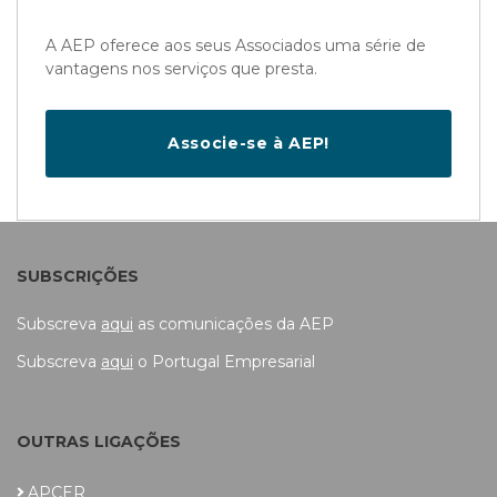
A AEP oferece aos seus Associados uma série de
vantagens nos serviços que presta.
Associe-se à AEP!
SUBSCRIÇÕES
Subscreva
aqui
as comunicações da AEP
Subscreva
aqui
o Portugal Empresarial
OUTRAS LIGAÇÕES
APCER