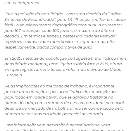
e reter imigrantes.
Face à redução da natalidade - com uma descida do “Índice
Sintético de Fecundidade”, para 1,4 filhos por mulher em idade
fértil - o envelhecimento demográfico continuou a aumentar,
para 167 idosos por cada 100 jovens, o máximo da última
década. Em termos europeus, nestes indicadores Portugal
registava o oitavo valor mais baixo e o segundo mais alto,
respetivamente, dados comparativos de 2019.
Em 2020, metade da população portuguesa tinha 45,8 ou mais
anos (idade mediana), uma ligeira subida face a 2019, altura
em que registávamos o terceiro valor mais elevado da União
Europeia.
Pelas implicações no mercado de trabalho, é importante
prestar uma atenção especial ao “Índice de renovação da
população em idade ativa”, que se agravou bastante na
última década, com o número de pessoas em idade potencial
de saída do mercado de trabalho a não ser compensado pelo
número de pessoas em idade potencial de entrada.
Esta informação vem dar razão à necessidade de uma
intervenção dirigida à população das faixas etárias superiores,