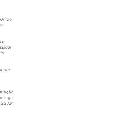
 União
ro
m a
essoal
ela
mente
stração
ortugal
.12.2024