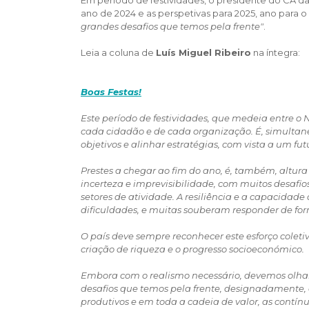
ano de 2024 e as perspetivas para 2025, ano para o
grandes desafios que temos pela frente"
.
Leia a coluna de
Luís Miguel Ribeiro
na íntegra:
Boas Festas!
Este período de festividades, que medeia entre o 
cada cidadão e de cada organização. É, simultan
objetivos e alinhar estratégias, com vista a um fu
Prestes a chegar ao fim do ano, é, também, altur
incerteza e imprevisibilidade, com muitos desafi
setores de atividade. A resiliência e a capacida
dificuldades, e muitas souberam responder de for
O país deve sempre reconhecer este esforço coleti
criação de riqueza e o progresso socioeconómico.
Embora com o realismo necessário, devemos olha
desafios que temos pela frente, designadamente,
produtivos e em toda a cadeia de valor, as contín