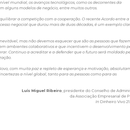
ível mundial, os avanços tecnológicos, como os decorrentes da
s em alguns modelos de negócio, entre muitos outros.
 equilibrar a competição com a cooperação. O recente Acordo entre a
ocesso negocial que durou mais de duas décadas, é um exemplo cla
é inevitável, mas não devemos esquecer que são as pessoas que faze
izem ambientes colaborativos e que incentivem o desenvolvimento p
erar. Continuo a acreditar e a defender que o futuro será moldado p
zação.
 Novo, com muita paz e repleto de esperança e motivação, absoluta
incertezas a nível global, tanto para as pessoas como para as
Luís Miguel Ribeiro
, presidente do Conselho de Admini
da Associação Empresarial de P
In
Dinheiro Vivo 21