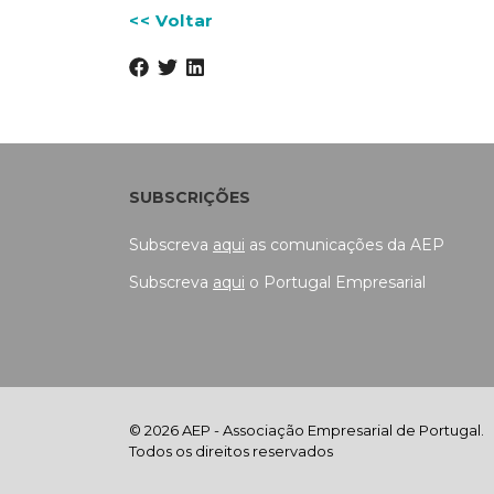
<< Voltar
SUBSCRIÇÕES
Subscreva
aqui
as comunicações da AEP
Subscreva
aqui
o Portugal Empresarial
© 2026 AEP - Associação Empresarial de Portugal.
Todos os direitos reservados