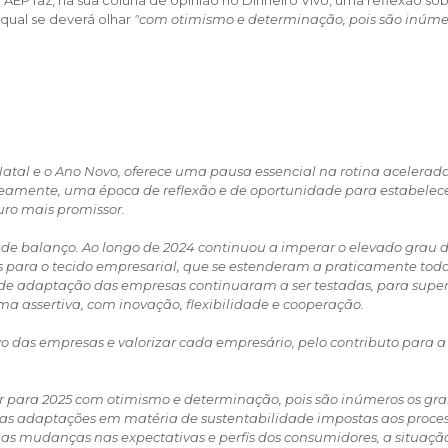
 qual se deverá olhar
"com otimismo e determinação, pois são inúme
Natal e o Ano Novo, oferece uma pausa essencial na rotina acelerad
eamente, uma época de reflexão e de oportunidade para estabelec
turo mais promissor.
a de balanço. Ao longo de 2024 continuou a imperar o elevado grau 
os para o tecido empresarial, que se estenderam a praticamente todo
de de adaptação das empresas continuaram a ser testadas, para super
ma assertiva, com inovação, flexibilidade e cooperação.
vo das empresas e valorizar cada empresário, pelo contributo para a
r para 2025 com otimismo e determinação, pois são inúmeros os gr
 as adaptações em matéria de sustentabilidade impostas aos proce
uas mudanças nas expectativas e perfis dos consumidores, a situaçã