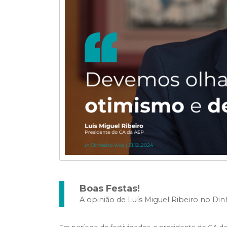
Boas Festas!
A opinião de Luís Miguel Ribeiro no Din
Em período de festividades, o presidente do CA da 