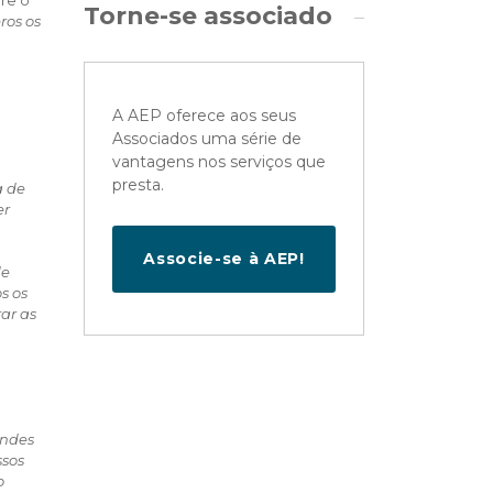
Torne-se associado
ros os
A AEP oferece aos seus
Associados uma série de
vantagens nos serviços que
presta.
a de
er
Associe-se à AEP!
de
s os
ar as
andes
ssos
o