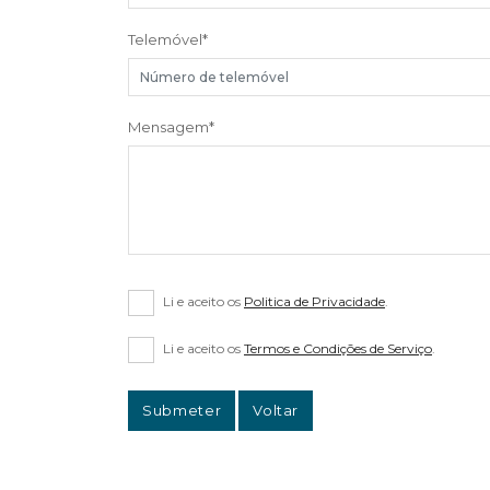
Telemóvel
*
Mensagem
*
Li e aceito os
Politica de Privacidade
.
Li e aceito os
Termos e Condições de Serviço
.
Submeter
Voltar