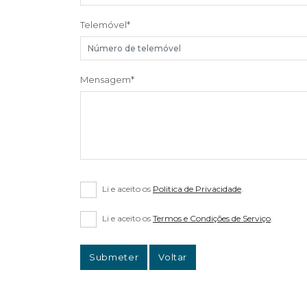
Telemóvel
*
Mensagem
*
Li e aceito os
Politica de Privacidade
.
Li e aceito os
Termos e Condições de Serviço
.
Submeter
Voltar