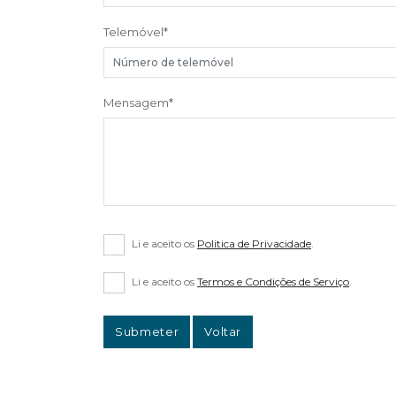
Telemóvel
*
Mensagem
*
Li e aceito os
Politica de Privacidade
.
Li e aceito os
Termos e Condições de Serviço
.
Submeter
Voltar