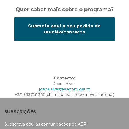
Quer saber mais sobre o programa?
Submeta aqui o seu pedido de
reunião/contacto
Contacto:
Joana Alves
joana.alves@aeportugal.pt
+351 965 726 367 (chamada para rede móvel nacional)
SUBSCRIÇÕES
Subscreva
aqui
as comunicações da AEP