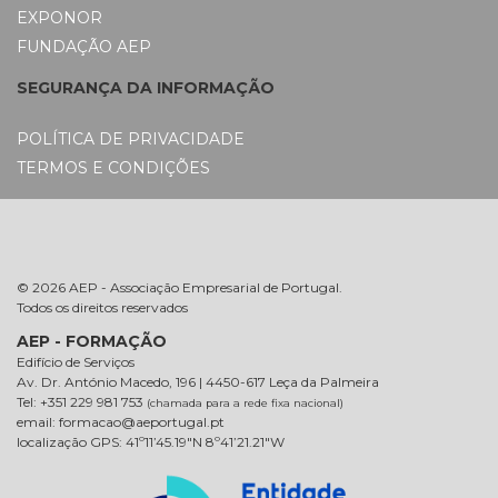
EXPONOR
FUNDAÇÃO AEP
SEGURANÇA DA INFORMAÇÃO
POLÍTICA DE PRIVACIDADE
TERMOS E CONDIÇÕES
© 2026 AEP - Associação Empresarial de Portugal.
Todos os direitos reservados
AEP - FORMAÇÃO
Edifício de Serviços
Av. Dr. António Macedo, 196 | 4450-617 Leça da Palmeira
Tel: +351 229 981 753
(chamada para a rede fixa nacional)
email: formacao@aeportugal.pt
localização GPS: 41º11’45.19″N 8º41’21.21″W