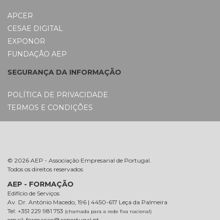
APCER
CESAE DIGITAL
EXPONOR
FUNDAÇÃO AEP
SEGURANÇA DA INFORMAÇÃO
POLÍTICA DE PRIVACIDADE
TERMOS E CONDIÇÕES
© 2026 AEP - Associação Empresarial de Portugal.
Todos os direitos reservados
AEP - FORMAÇÃO
Edifício de Serviços
Av. Dr. António Macedo, 196 | 4450-617 Leça da Palmeira
Tel: +351 229 981 753
(chamada para a rede fixa nacional)
email: formacao@aeportugal.pt