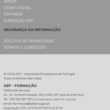
APCER
CESAE DIGITAL
EXPONOR
FUNDAÇÃO AEP
SEGURANÇA DA INFORMAÇÃO
POLÍTICA DE PRIVACIDADE
TERMOS E CONDIÇÕES
© 2026 AEP - Associação Empresarial de Portugal.
Todos os direitos reservados
AEP - FORMAÇÃO
Edifício de Serviços
Av. Dr. António Macedo, 196 | 4450-617 Leça da Palmeira
Tel: +351 229 981 753
(chamada para a rede fixa nacional)
email: formacao@aeportugal.pt
localização GPS: 41º11’45.19″N 8º41’21.21″W