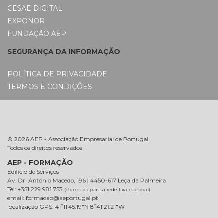
CESAE DIGITAL
EXPONOR
FUNDAÇÃO AEP
SEGURANÇA DA INFORMAÇÃO
POLÍTICA DE PRIVACIDADE
TERMOS E CONDIÇÕES
© 2026 AEP - Associação Empresarial de Portugal.
Todos os direitos reservados
AEP - FORMAÇÃO
Edifício de Serviços
Av. Dr. António Macedo, 196 | 4450-617 Leça da Palmeira
Tel: +351 229 981 753
(chamada para a rede fixa nacional)
email: formacao@aeportugal.pt
localização GPS: 41º11’45.19″N 8º41’21.21″W